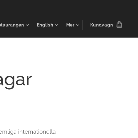
staurangen
English
Mer
Kundvagn
agar
iga internationella