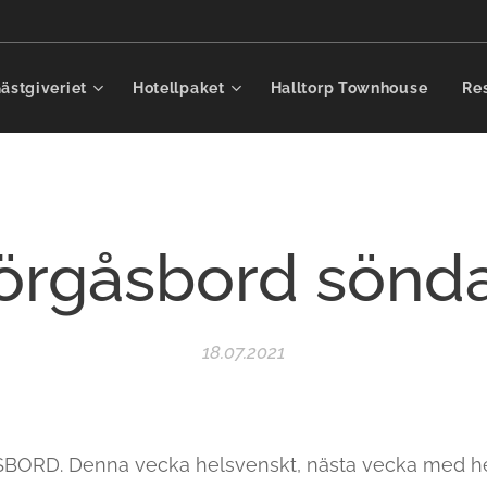
ästgiveriet
Hotellpaket
Halltorp Townhouse
Re
rgåsbord sönd
18.07.2021
D. Denna vecka helsvenskt, nästa vecka med heml