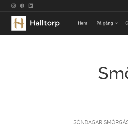
Halltorp
Hem
På gång
G
Smö
SÖNDAGAR SMÖRGÅSBOR