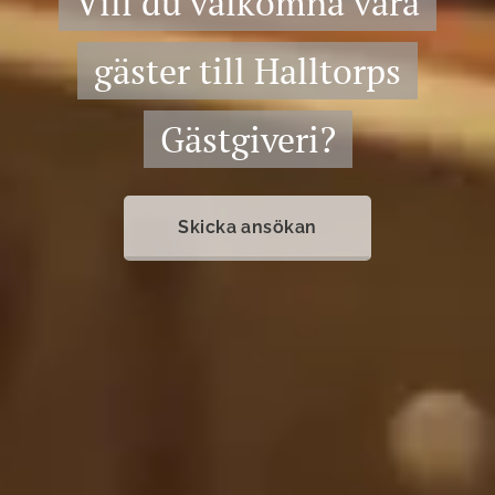
Vill du välkomna våra
gäster till Halltorps
Gästgiveri?
Skicka ansökan