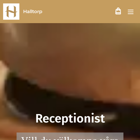
Halltorp
Receptionist