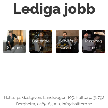
Lediga jobb
Bartende
Servitör/
Pizzabag
Städare
r
servitris
are
Halltorps Gästgiveri, Landsvägen 105, Halltorp, 38792
Borgholm, 0485-85000, info@halltorp.se