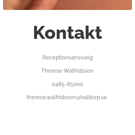
Kontakt
Receptionsansvarig
Therese Walfridsson
0485-85000
therese.walfridsson@halltorp.se