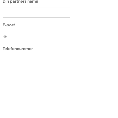
Din partners namn
E-post
Telefonnummer
Välj ett alternativ
Relations kickoff 28-29 mars
Eventuella allergier