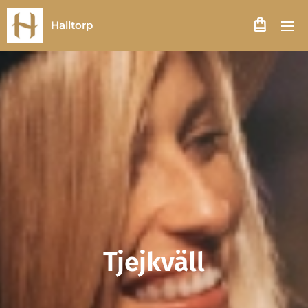
Halltorp
Tjejkväll