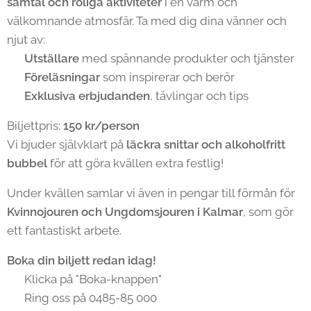
samtal och roliga aktiviteter
i en varm och
välkomnande atmosfär. Ta med dig dina vänner och
njut av:
✨
Utställare
med spännande produkter och tjänster
✨
Föreläsningar
som inspirerar och berör
✨
Exklusiva erbjudanden
, tävlingar och tips
Biljettpris:
150 kr/person
Vi bjuder självklart på
läckra snittar och alkoholfritt
bubbel
för att göra kvällen extra festlig! 🥂
Under kvällen samlar vi även in pengar till förmån för
Kvinnojouren och Ungdomsjouren i Kalmar
, som gör
ett fantastiskt arbete.
Boka din biljett redan idag!
👉 Klicka på "Boka-knappen"
📞 Ring oss på 0485-85 000