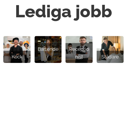
Lediga jobb
Bartende
Receptio
Kock
r
nist
Städare