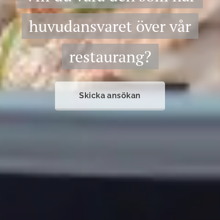
huvudansvaret över vår
restaurang?
Skicka ansökan