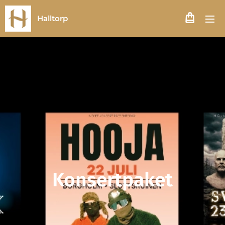
Halltorp
Konsertpaket