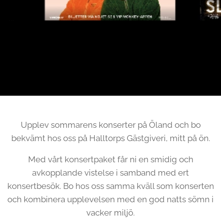
Upplev sommarens konserter på Öland och bo
bekvämt hos oss på Halltorps Gästgiveri, mitt på ön.
Med vårt konsertpaket får ni en smidig och
avkopplande vistelse i samband med ert
konsertbesök. Bo hos oss samma kväll som konserten
och kombinera upplevelsen med en god natts sömn i
vacker miljö.